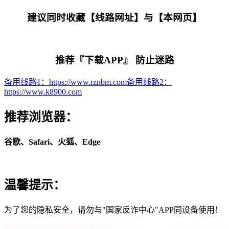
建议同时收藏【线路网址】与【本网页】
推荐『下载APP』 防止迷路
备用线路
1
：
https://www.rznbm.com
备用线路
2
：
https://www.k8900.com
推荐浏览器：
谷歌、Safari、火狐、Edge
温馨提示：
为了您的隐私安全，请勿与"国家反诈中心"APP同设备使用！