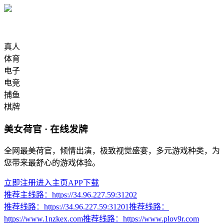
真人
体育
电子
电竞
捕鱼
棋牌
美女荷官 · 在线发牌
全网最美荷官，倾情出演，极致视觉盛宴，多元游戏种类，为
您带来最舒心的游戏体验。
立即注册
进入主页
APP下载
推荐主线路：
https://34.96.227.59:31202
推荐线路：
https://34.96.227.59:31201
推荐线路：
https://www.1nzkex.com
推荐线路：
https://www.plov9r.com